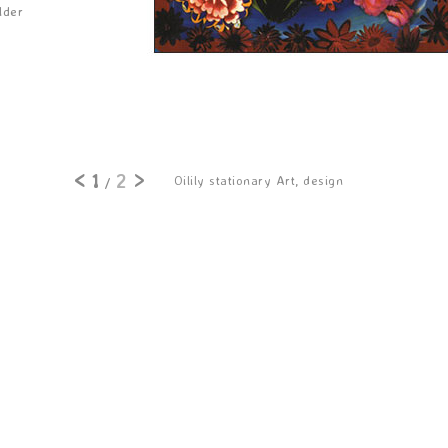
lder
<
>
1
2
Oilily stationary Art, design
/