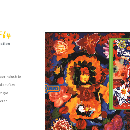
gerindustrie
docufilm
esign
Versa